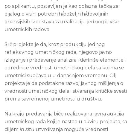
po aplikantu, postavljen je kao polazna tačka za
dijalog o visini potrebnih/poželjnih/dovoljnih
finansijskih sredstava za realizaciju jednog ili više
umetničkih radova.
Srž projekta je da, kroz produkciju jednog
refleksivnog umetničkog rada, njegovo javno
izlaganje i predavanje analizira i definiše elemente i
odrednice vrednosti umetničkog dela sa kojima se
umetnici suočavaju u današnjem vremenu. Cilj
projekta je da podstakne razvoj javnog mišljenja o
vrednosti umetničkog dela i stvaranja kritičke svesti
prema savremenoj umetnosti u društvu.
Na kraju predavanja biće realizovana javna aukcija
umetničkog rada koji je nastao u okviru projekta, sa
ciljem
in situ
utvrđivanja moguće vrednosti