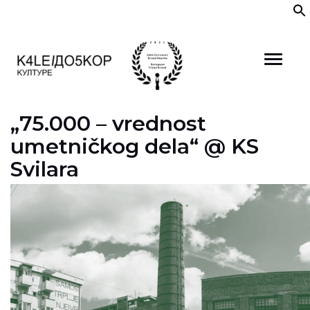
Skip
to
content
„75.000 – vrednost
umetničkog dela“ @ KS
Svilara