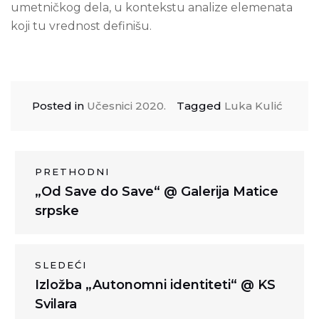
umetničkog dela, u kontekstu analize elemenata
koji tu vrednost definišu.
Posted in
Učesnici 2020.
Tagged
Luka Kulić
Kretanje
PRETHODNI
Previous
„Od Save do Save“ @ Galerija Matice
članka
post:
srpske
SLEDEĆI
Next
Izložba „Autonomni identiteti“ @ KS
post:
Svilara