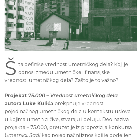
Š
ta definiše vrednost umetničkog dela? Koji je
odnos između umetničke i finansijske
vrednosti umetničkog dela? Zašto je to važno?
Projekat
75.000 – Vrednost umetničkog dela
autora Luke Kulića
preispituje vrednost
pojedinačnog umetničkog dela u kontekstu uslova
u kojima umetnici žive, stvaraju i deluju. Deo naziva
projekta – 75.000, preuzet je iz propozicija konkursa
Umetnici. Sad!
kao pojedinačni iznos koji je dodeljen