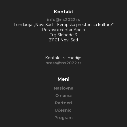
Kontakt
info@ns2022.rs
Fondacija „Novi Sad – Evropska prestonica kulture”
Poslovni centar Apolo
Trg Slobode 3
21101 Novi Sad
Kontakt za medije:
press@ns2022.rs
Meni
Naslovna
O nama
Partneri
Učesnici
Program