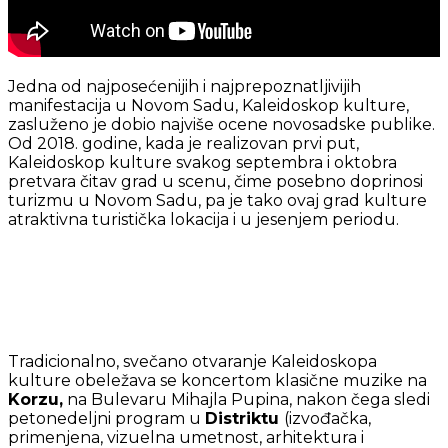
Jedna od najposećenijih i najprepoznatljivijih
manifestacija u Novom Sadu, Kaleidoskop kulture,
zasluženo je dobio najviše ocene novosadske publike.
Od 2018. godine, kada je realizovan prvi put,
Kaleidoskop kulture svakog septembra i oktobra
pretvara čitav grad u scenu, čime posebno doprinosi
turizmu u Novom Sadu, pa je tako ovaj grad kulture
atraktivna turistička lokacija i u jesenjem periodu.
Tradicionalno, svečano otvaranje Kaleidoskopa
kulture obeležava se koncertom klasične muzike na
Korzu,
na Bulevaru Mihajla Pupina, nakon čega sledi
petonedeljni program u
Distriktu
(izvođačka,
primenjena, vizuelna umetnost, arhitektura i