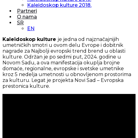
Kaleidoskop kulture 2018.
Partneri
O nama
SR
EN
Kaleidoskop kulture
je jedna od najznačajnijih
umetničkih smotri u ovom delu Evrope i dobitnik
nagrade za Najbolji evropski trend brend u oblasti
kulture. Održan je po sedmi put, 2024. godine u
Novom Sadu, a ova manifestacija okuplja brojne
domaće, regionalne, evropske i svetske umetnike
kroz 5 nedelja umetnosti u obnovljenom prostorima
za kulturu. Legat je projekta Novi Sad – Evropska
prestonica kulture.