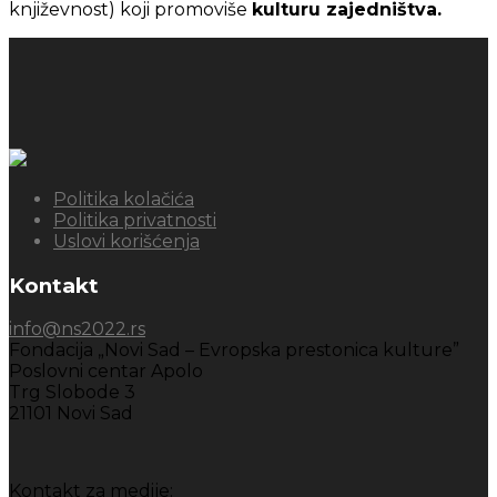
književnost) koji promoviše
kulturu zajedništva.
Politika kolačića
Politika privatnosti
Uslovi korišćenja
Kontakt
info@ns2022.rs
Fondacija „Novi Sad – Evropska prestonica kulture”
Poslovni centar Apolo
Trg Slobode 3
21101 Novi Sad
Kontakt za medije: