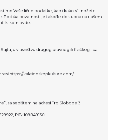
ristimo Vaše lične podatke, kao i kako Vi možete
e. Politika privatnosti je takođe dostupna na našem
iti klikom
ovde
.
 Sajta, u vlasništvu drugog pravnog ili fizičkog lica.
adresi
https://kaleidoskopkulture.com/
re”, sa sedištem na adresi Trg Slobode 3
8829922, PIB: 109849130.