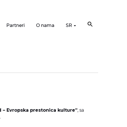
Partneri
O nama
SR
 – Evropska prestonica kulture”
, sa
.