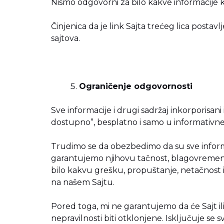
Nismo odgovorni za bilo kakve informacije 
Činjenica da je link Sajta trećeg lica posta
sajtova.
Ograničenje odgovornosti
Sve informacije i drugi sadržaj inkorporisani
dostupno”, besplatno i samo u informativne
Trudimo se da obezbedimo da su sve informac
garantujemo njihovu tačnost, blagovremen
bilo kakvu grešku, propuštanje, netačnost i
na našem Sajtu.
Pored toga, mi ne garantujemo da će Sajt ili b
nepravilnosti biti otklonjene. Isključuje se sv