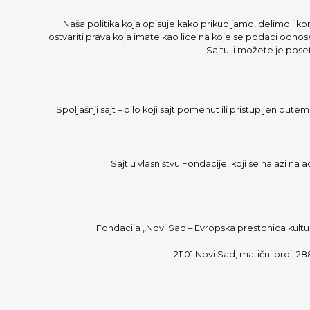
Naša politika koja opisuje kako prikupljamo, delimo i ko
ostvariti prava koja imate kao lice na koje se podaci odnos
Sajtu, i možete je poset
Spoljašnji sajt – bilo koji sajt pomenut ili pristupljen putem
Sajt u vlasništvu Fondacije, koji se nalazi na 
Fondacija „Novi Sad – Evropska prestonica kultu
21101 Novi Sad, matični broj: 2