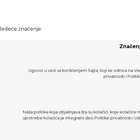
ledeće značenje:
Značen
Ugovor u vezi sa korišćenjem Sajta, koji se odnosi na Vas
privatnosti
i
Politi
Naša politika koja objašnjava šta su kolačići, koje kolačiće m
upotrebe kolačića je integralni deo
Politike privatnosti
i Us