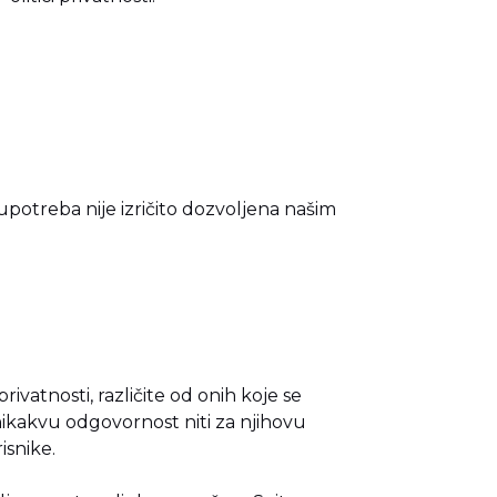
potreba nije izričito dozvoljena našim
rivatnosti, različite od onih koje se
nikakvu odgovornost niti za njihovu
isnike.