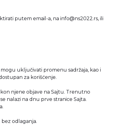
ktirati putem email-a, na
info@ns2022.rs
, ili
mogu uključivati promenu sadržaja, kao i
edostupan za korišćenje.
akon njene objave na Sajtu. Trenutno
e nalazi na dnu prve stranice Sajta.
a.
t bez odlaganja.