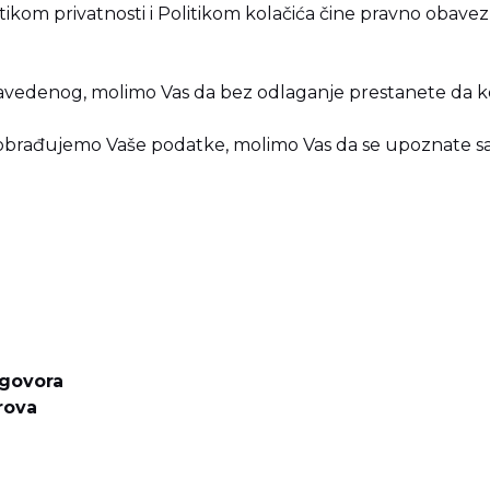
itikom privatnosti
i
Politikom kolačića
čine pravno obavezu
navedenog, molimo Vas da bez odlaganje prestanete da kor
o obrađujemo Vaše podatke, molimo Vas da se upoznate 
Ugovora
rova