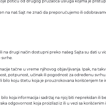
koje potiču od drugog pružaoca usluga kojima je pristu
vljen na naš Sajt ne znači da preporučujemo ili odobravam
 ili na drugi način dostupni preko našeg Sajta su dati u v
 svrhe.
ije tačne u vreme njihovog objavljivanja. Ipak, na takve 
ost, potpunost, učinak ili pogodnost za određenu svrh
li bilo koju štetu koja je prouzrokovana korišćenjem te 
ilo koja informacija i sadržaj na njoj biti neprekidan ili be
aka odgovornost koja proizilazi iz ili u vezi sa korišćenim 