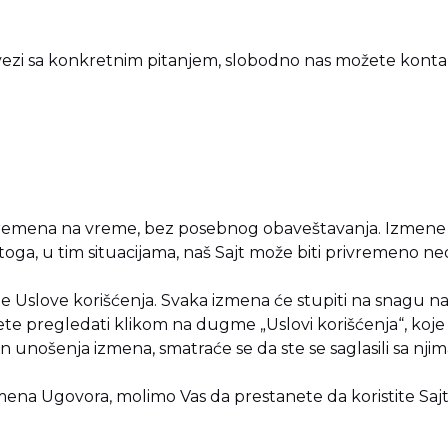
 vezi sa konkretnim pitanjem, slobodno nas možete konta
s vremena na vreme, bez posebnog obaveštavanja. Izmene 
 Stoga, u tim situacijama, naš Sajt može biti privremeno n
e Uslove korišćenja. Svaka izmena će stupiti na snagu n
te pregledati klikom na dugme „Uslovi korišćenja“, koje s
 unošenja izmena, smatraće se da ste se saglasili sa njim
zmena Ugovora, molimo Vas da prestanete da koristite Saj