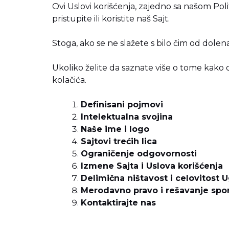
Ovi Uslovi korišćenja, zajedno sa našom
Pol
pristupite ili koristite naš Sajt.
Stoga, ako se ne slažete s bilo čim od dole
Ukoliko želite da saznate više o tome kak
kolačića
.
Definisani pojmovi
Intelektualna svojina
Naše ime i logo
Sajtovi trećih lica
Ograničenje odgovornosti
Izmene Sajta i Uslova korišćenja
Delimična ništavost i celovitost 
Merodavno pravo i rešavanje spo
Kontaktirajte nas