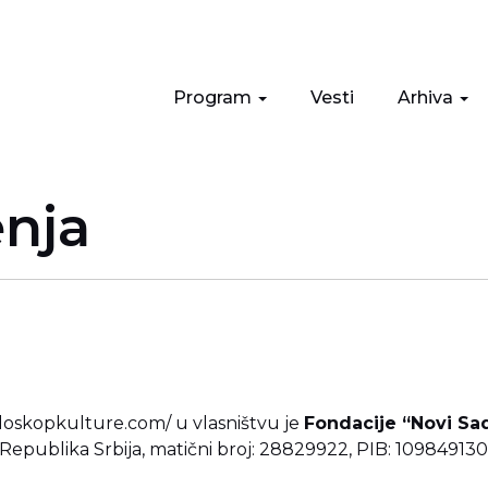
Program
Vesti
Arhiva
enja
idoskopkulture.com/
u vlasništvu je
Fondacije “Novi Sad
 Republika Srbija, matični broj: 28829922, PIB: 109849130