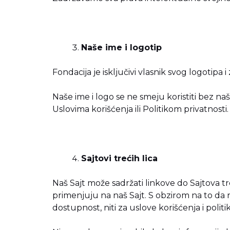
Naše ime i logotip
Fondacija je isključivi vlasnik svog logotipa i
Naše ime i logo se ne smeju koristiti bez n
Uslovima korišćenja ili
Politikom privatnosti
.
Sajtovi trećih lica
Naš Sajt može sadržati linkove do Sajtova treć
primenjuju na naš Sajt. S obzirom na to da
dostupnost, niti za uslove korišćenja i politi