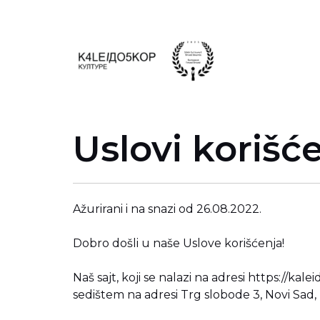
Skip
to
content
Uslovi korišć
Ažurirani i na snazi od 26.08.2022.
Dobro došli u naše Uslove korišćenja!
Naš sajt, koji se nalazi na adresi
https://kale
sedištem na adresi Trg slobode 3, Novi Sad,