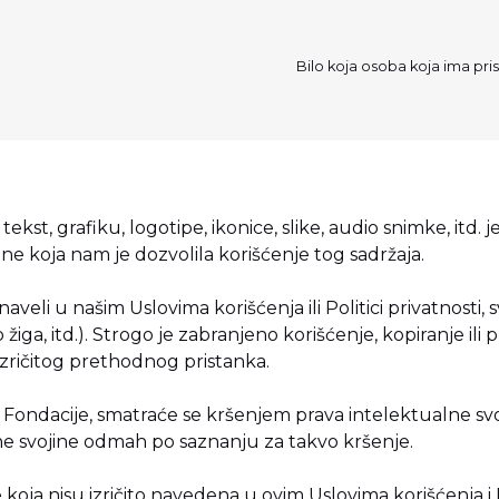
Bilo koja osoba koja ima pristu
ekst, grafiku, logotipe, ikonice, slike, audio snimke, itd. 
rane koja nam je dozvolila korišćenje tog sadržaja.
aveli u našim Uslovima korišćenja ili Politici privatnosti, 
žiga, itd.). Strogo je zabranjeno korišćenje, kopiranje il
 izričitog prethodnog pristanka.
 Fondacije, smatraće se kršenjem prava intelektualne sv
lne svojine odmah po saznanju za takvo kršenje.
koja nisu izričito navedena u ovim Uslovima korišćenja i