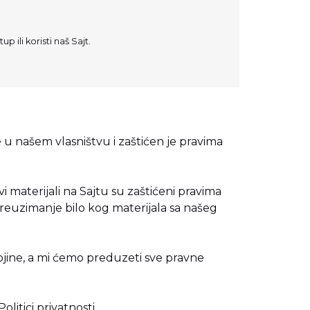
p ili koristi naš Sajt.
je u našem vlasništvu i zaštićen je pravima
svi materijali na Sajtu su zaštićeni pravima
i preuzimanje bilo kog materijala sa našeg
ojine, a mi ćemo preduzeti sve pravne
Politici privatnosti
.