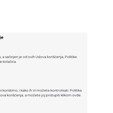
je
, a sačinjen je od ovih Uslova korišćenja,
Politike
ke kolačića
.
i koristimo, i kako ih Vi možete kontrolisati. Politika
lova korišćenja, a možete joj pristupiti klikom
ovde
.