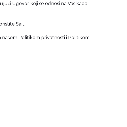
jući Ugovor koji se odnosi na Vas kada
istite Sajt.
sa našom
Politikom privatnosti
i
Politikom