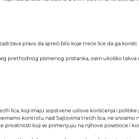
 zadržava pravo da spreči bilo koje treće lice da ga koristi.
ašeg prethodnog pismenog pristanka, osim ukoliko takva u
ih lica, koji imaju sopstvene uslove korišćenja i politike p
 nemamo kontrolu nad Sajtovima trećih lica, ne snosimo 
ke privatnosti koji se primenjuju na njihove posetioce i kor