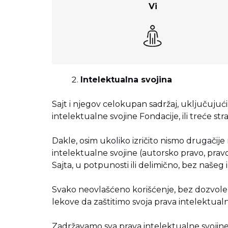
Vi
Intelektualna svojina
Sajt i njegov celokupan sadržaj, uključujući t
intelektualne svojine Fondacije, ili treće st
Dakle, osim ukoliko izričito nismo drugačije n
intelektualne svojine (autorsko pravo, pravo 
Sajta, u potpunosti ili delimično, bez našeg
Svako neovlašćeno korišćenje, bez dozvole
lekove da zaštitimo svoja prava intelektua
Zadržavamo sva prava intelektualne svojine 