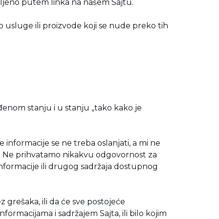
pljeno putem linka na našem Sajtu.
o usluge ili proizvode koji se nude preko tih
iđenom stanju i u stanju „tako kako je
informacije se ne treba oslanjati, a mi ne
u. Ne prihvatamo nikakvu odgovornost za
informacije ili drugog sadržaja dostupnog
z grešaka, ili da će sve postojeće
informacijama i sadržajem Sajta, ili bilo kojim