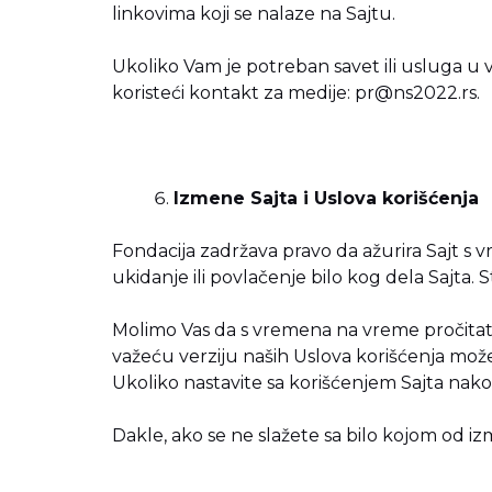
linkovima koji se nalaze na Sajtu.
Ukoliko Vam je potreban savet ili usluga u
koristeći kontakt za medije:
pr@ns2022.rs
.
Izmene Sajta i Uslova korišćenja
Fondacija zadržava pravo da ažurira Sajt 
ukidanje ili povlačenje bilo kog dela Sajta.
Molimo Vas da s vremena na vreme pročitat
važeću verziju naših Uslova korišćenja može
Ukoliko nastavite sa korišćenjem Sajta nakon
Dakle, ako se ne slažete sa bilo kojom od i