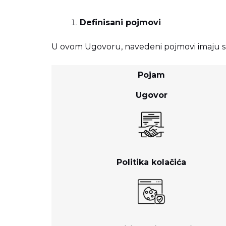
Definisani pojmovi
U ovom Ugovoru, navedeni pojmovi imaju s
Pojam
Ugovor
Politika kolačića