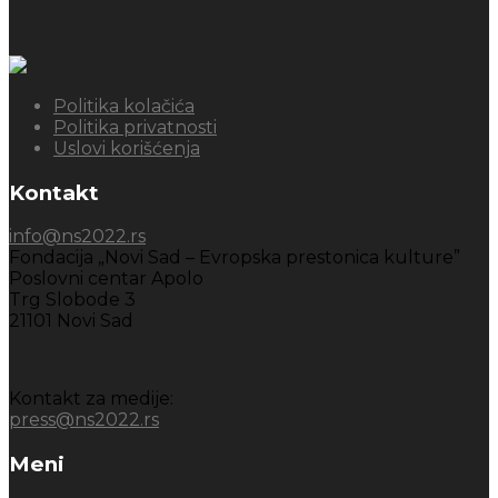
Politika kolačića
Politika privatnosti
Uslovi korišćenja
Kontakt
info@ns2022.rs
Fondacija „Novi Sad – Evropska prestonica kulture”
Poslovni centar Apolo
Trg Slobode 3
21101 Novi Sad
Kontakt za medije:
press@ns2022.rs
Meni