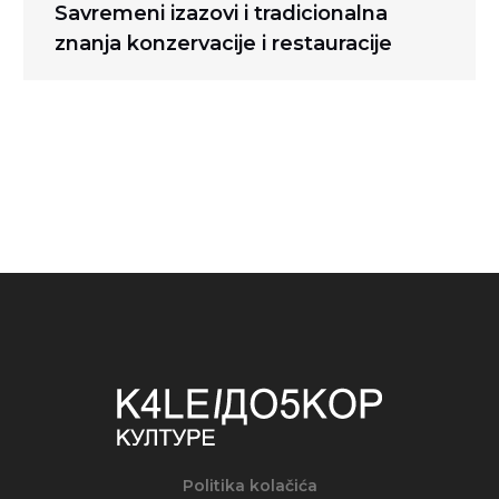
Next
Savremeni izazovi i tradicionalna
post:
znanja konzervacije i restauracije
Politika kolačića