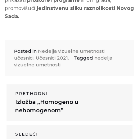
prikazati
prostore
i
programe
širom grada,
promovišući
jedinstvenu sliku raznolikosti Novog
Sada.
Posted in
Nedelja vizuelne umetnosti
učesnici
,
Učesnici 2021.
Tagged
nedelja
vizuelne umetnosti
Kretanje
PRETHODNI
Previous
Izložba „Homogeno u
članka
post:
nehomogenom”
SLEDEĆI