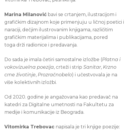
Marina Milanović
bavi se crtanjem, ilustracijom i
grafičkim dizajnom koje primenjuju u ličnoj poetici i
naraciji, dečjim ilustrovanim knjigama, različitim
grafičkim materijalima
i publikacijama
, pored
toga
drži radionice i predavanja
.
Do sada je imala četiri samostalne izložbe (
Platna i
vokovizuelna poezija
, crteži i strip
Sanitar
,
Krzno
crne životinje
,
Prozračnobelo
) i učestvovala je na
više kolektivnih izložbi.
Od 2020. godine je angažovana kao predavač na
katedri za Digitalne umetnosti na Fakultetu za
medije i komunikacije iz Beograda.
Vitomirka Trebovac
napisala je tri knjige poezije: