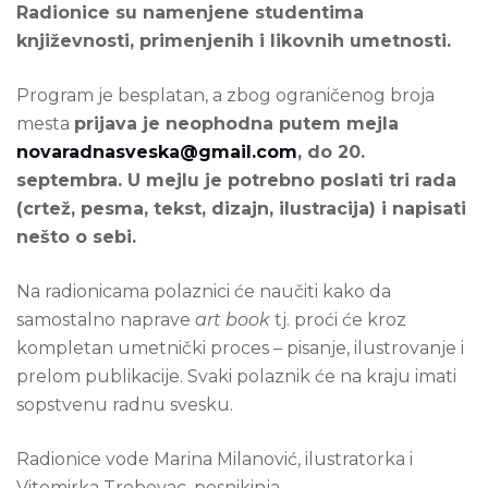
Radionice su namenjene studentima
književnosti, primenjenih i likovnih umetnosti.
Program je besplatan, a zbog ograničenog broja
mesta
prijava je neophodna putem mejla
novaradnasveska@gmail.com
, do 20.
septembra. U mejlu je potrebno poslati tri rada
(crtež, pesma, tekst, dizajn, ilustracija) i napisati
nešto o sebi.
Na radionicama polaznici će naučiti kako da
samostalno naprave
art book
tj. proći će kroz
kompletan umetnički proces – pisanje, ilustrovanje i
prelom publikacije. Svaki polaznik će na kraju imati
sopstvenu radnu svesku.
Radionice vode Marina Milanović, ilustratorka i
Vitomirka Trebovac, pesnikinja.