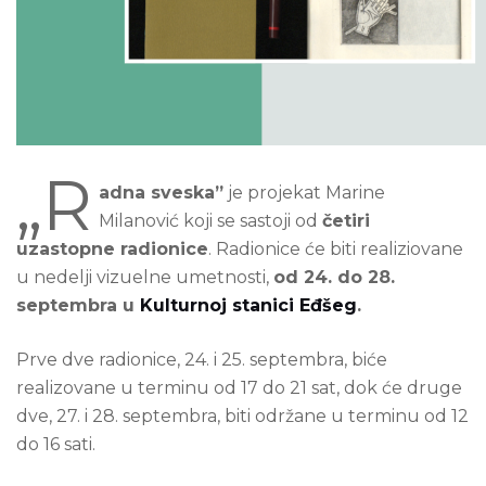
„R
adna sveska”
je projekat Marine
Milanović koji se sastoji od
četiri
uzastopne radionice
. Radionice će biti realiziovane
u nedelji vizuelne umetnosti,
od 24. do 28.
septembra u
Kulturnoj stanici Eđšeg
.
Prve dve radionice, 24. i 25. septembra, biće
realizovane u terminu od 17 do 21 sat, dok će druge
dve, 27. i 28. septembra, biti održane u terminu od 12
do 16 sati.