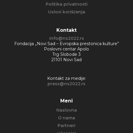
Politika privatnosti
Uslovi korišćenja
Kontakt
info@ns2022.rs
Fondacija „Novi Sad – Evropska prestonica kulture”
Poslovni centar Apolo
Trg Slobode 3
21101 Novi Sad
Kontakt za medije:
press@ns2022.rs
Meni
Naslovna
O nama
Partneri