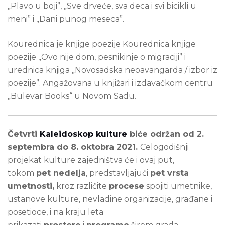
„Plavo u boji”, „Sve drveće, sva deca i svi bicikli u
meni” i „Dani punog meseca”.
Kourednica je knjige poezije Kourednica knjige
poezije „Ovo nije dom, pesnikinje o migraciji” i
urednica knjiga „Novosadska neoavangarda / izbor iz
poezije”. Angažovana u knjižari i izdavačkom centru
„Bulevar Books“ u Novom Sadu.
Četvrti
Kaleidoskop kulture
biće održan od 2.
septembra do 8. oktobra 2021.
Celogodišnji
projekat kulture zajedništva će i ovaj put,
tokom
pet nedelja
, predstavljajući
pet vrsta
umetnosti,
kroz različite
procese
spojiti umetnike,
ustanove kulture, nevladine organizacije, građane i
posetioce, i na kraju leta