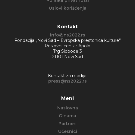
Politika privatnosti
Uslovi korišćenja
Kontakt
info@ns2022.rs
Fondacija „Novi Sad – Evropska prestonica kulture”
Poslovni centar Apolo
Trg Slobode 3
21101 Novi Sad
Kontakt za medije:
press@ns2022.rs
Meni
Naslovna
O nama
Partneri
Učesnici