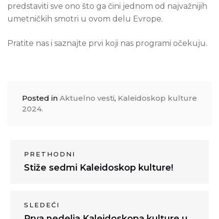
predstaviti sve ono što ga čini jednom od najvažnijih
umetničkih smotri u ovom delu Evrope.
Pratite nas i saznajte prvi koji nas programi očekuju.
Posted in
Aktuelno vesti
,
Kaleidoskop kulture
2024.
Kretanje
PRETHODNI
Previous
Stiže sedmi Kaleidoskop kulture!
članka
post:
SLEDEĆI
Next
Prva nedelja Kaleidoskopa kulture u