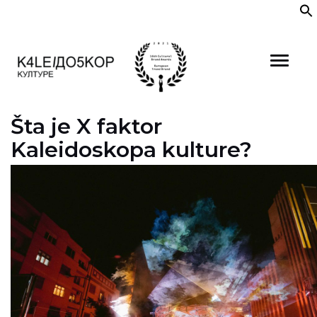
Skip
to
content
Šta je X faktor
Kaleidoskopa kulture?