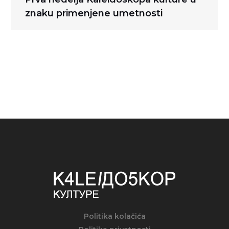
post:
znaku primenjene umetnosti
Politika kolačića