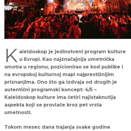
K
aleidoskop je jedinstveni program kulture
u Evropi. Kao najznačajnija umetnička
smotra u regionu, pozicionirao se kod publike i
na evropskoj kulturnoj mapi najprestižnijim
priznanjima. Ono što ga izdvaja od drugih je
autentični programski koncept: 4/5 –
Kaleidoskop kulture ima četiri najistaknutija
aspekta koji se provlače kroz pet vrsta
umetnosti.
Tokom mesec dana trajanja svake godine