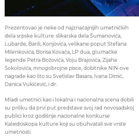
Prezentovao je neke od najznačajnijih umetničkih
dela srpske kulture: slikarska dela Šumanovića,
Lubarde, Barili, Konjovića, velikane poput Stefana
Milenkovića, Borisa Kovača, LP dua, glumačke
legende Petra Božovića, Voju Brajovića, Zijaha
Sokolovića, mnogobrojne pisce, dobitnike NIN-ove
nagrade kao što su Svetislav Basara, Ivana Dimić,
Danica Vukićević, i dr.
Mladi umetnici kao i lokalna i nacionalna scena dobili
su priliku da prvi put predstave svoj rad novosadskoj
publici kroz godišnje nacionalne konkurse
Kaleidoskopa kulture koji su obuhvatali sve vrste
umetnosti.