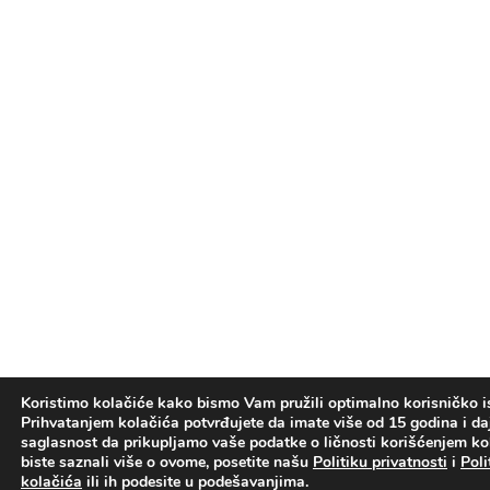
Koristimo kolačiće kako bismo Vam pružili optimalno korisničko i
Prihvatanjem kolačića potvrđujete da imate više od 15 godina i d
saglasnost da prikupljamo vaše podatke o ličnosti korišćenjem kol
biste saznali više o ovome, posetite našu
Politiku privatnosti
i
Poli
kolačića
ili ih podesite u podešavanjima.