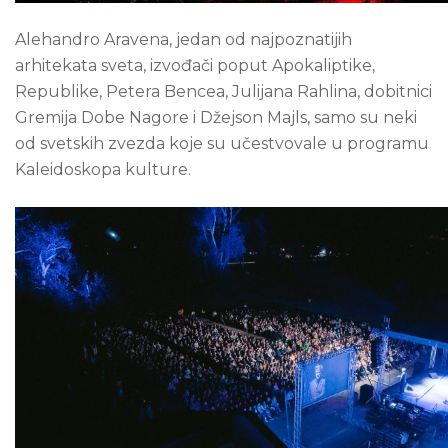
Alehandro Aravena, jedan od najpoznatijih
arhitekata sveta, izvođači poput Apokaliptike,
Republike, Petera Bencea, Julijana Rahlina, dobitnici
Gremija Dobe Nagore i Džejson Majls, samo su neki
od svetskih zvezda koje su učestvovale u programu
Kaleidoskopa kulture.