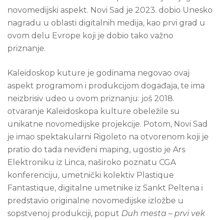
novomedijski aspekt. Novi Sad je 2023. dobio Unesko
nagradu u oblasti digitalnih medija, kao prvi grad u
ovom delu Evrope koji je dobio tako važno
priznanje.
Kaleidoskop kuture je godinama negovao ovaj
aspekt programom i produkcijom događaja, te ima
neizbrisiv udeo u ovom priznanju: još 2018.
otvaranje Kaleidoskopa kulture obeležile su
unikatne novomedijske projekcije. Potom, Novi Sad
je imao spektakularni Rigoleto na otvorenom koji je
pratio do tada neviđeni maping, ugostio je Ars
Elektroniku iz Linca, naširoko poznatu CGA
konferenciju, umetnički kolektiv Plastique
Fantastique, digitalne umetnike iz Sankt Peltena i
predstavio originalne novomedijske izložbe u
sopstvenoj produkciji, poput
Duh mesta – prvi vek