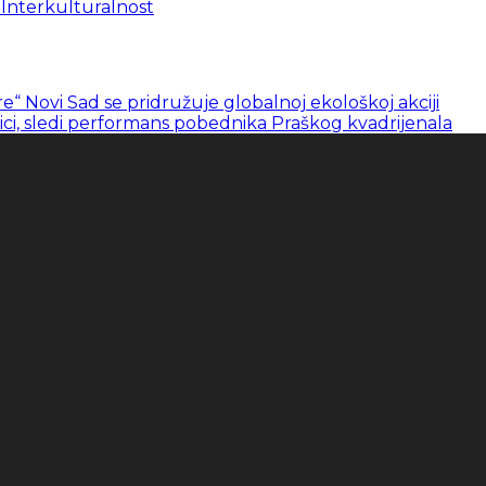
 Interkulturalnost
e“ Novi Sad se pridružuje globalnoj ekološkoj akciji
ici, sledi performans pobednika Praškog kvadrijenala