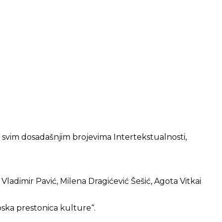
i u svim dosadašnjim brojevima Intertekstualnosti,
ladimir Pavić, Milena Dragićević Šešić, Agota Vitkai
pska prestonica kulture“.