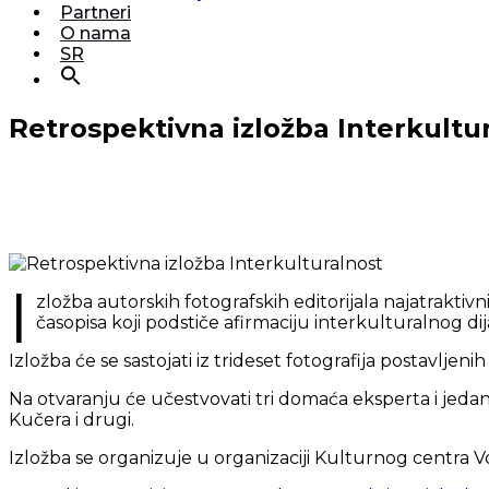
Partneri
O nama
SR
Retrospektivna izložba Interkultu
I
zložba autorskih fotografskih editorijala najatraktivn
časopisa koji podstiče afirmaciju interkulturalnog di
Izložba će se sastojati iz trideset fotografija postavljeni
Na otvaranju će učestvovati tri domaća eksperta i jedan 
Kučera i drugi.
Izložba se organizuje u organizaciji Kulturnog centra Vo