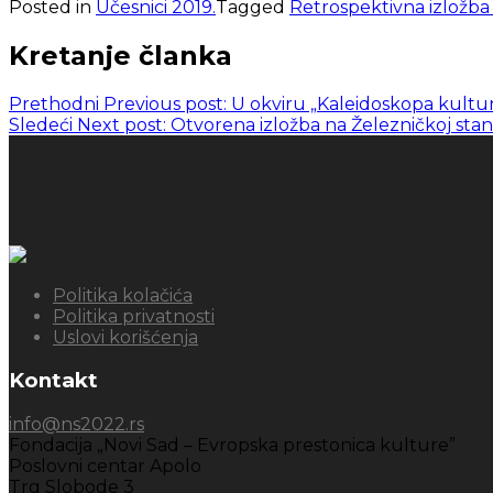
Posted in
Učesnici 2019.
Tagged
Retrospektivna izložba
Kretanje članka
Prethodni
Previous post:
U okviru „Kaleidoskopa kultur
Sledeći
Next post:
Otvorena izložba na Železničkoj stan
Politika kolačića
Politika privatnosti
Uslovi korišćenja
Kontakt
info@ns2022.rs
Fondacija „Novi Sad – Evropska prestonica kulture”
Poslovni centar Apolo
Trg Slobode 3