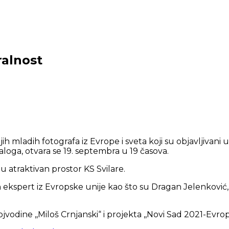
ralnost
ijih mladih fotografa iz Evrope i sveta koji su objavljivan
jaloga, otvara se 19. septembra u 19 časova.
h u atraktivan prostor KS Svilare.
ekspert iz Evropske unije kao što su Dragan Jelenković, V
jvodine ,,Miloš Crnjanski“ i projekta ,,Novi Sad 2021-Evro