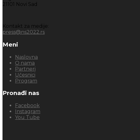
21101 Novi Sad
Kontakt za medije:
press@ns2022.rs
Meni
Naslovna
O nama
Partneri
Učesnici
Program
Pronađi nas
Facebook
Instagram
You Tube