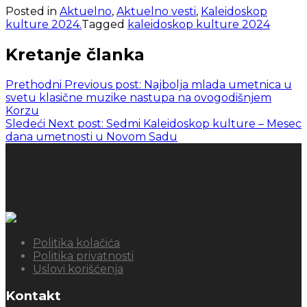
Posted in
Aktuelno
,
Aktuelno vesti
,
Kaleidoskop
kulture 2024.
Tagged
kaleidoskop kulture 2024
Kretanje članka
Prethodni
Previous post:
Najbolja mlada umetnica u
svetu klasične muzike nastupa na ovogodišnjem
Korzu
Sledeći
Next post:
Sedmi Kaleidoskop kulture – Mesec
dana umetnosti u Novom Sadu
Politika kolačića
Politika privatnosti
Uslovi korišćenja
Kontakt