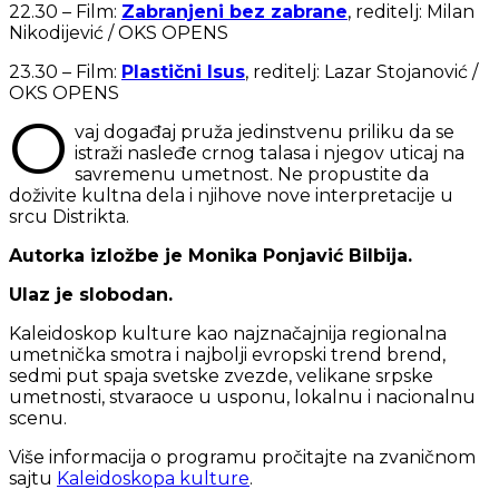
22.30 – Film:
Zabranjeni bez zabrane
, reditelj: Milan
Nikodijević / OKS OPENS
23.30 – Film:
Plastični Isus
, reditelj: Lazar Stojanović /
OKS OPENS
O
vaj događaj pruža jedinstvenu priliku da se
istraži nasleđe crnog talasa i njegov uticaj na
savremenu umetnost. Ne propustite da
doživite kultna dela i njihove nove interpretacije u
srcu Distrikta.
Autorka izložbe je Monika Ponjavić Bilbija.
Ulaz je slobodan.
Kaleidoskop kulture kao najznačajnija regionalna
umetnička smotra i najbolji evropski trend brend,
sedmi put spaja svetske zvezde, velikane srpske
umetnosti, stvaraoce u usponu, lokalnu i nacionalnu
scenu.
Više informacija o programu pročitajte na zvaničnom
sajtu
Kaleidoskopa kulture
.