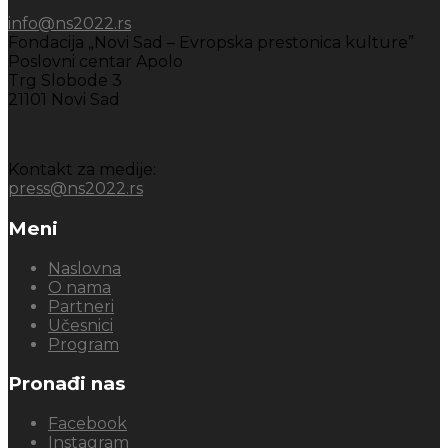
info@ns2022.rs
Fondacija „Novi Sad – Evropska prestonica kulture”
Poslovni centar Apolo
Trg Slobode 3
21101 Novi Sad
Kontakt za medije:
press@ns2022.rs
Meni
Naslovna
O nama
Partneri
Učesnici
Program
Pronađi nas
Facebook
Instagram