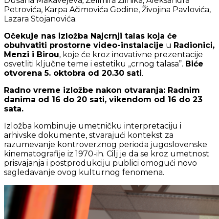
Dušana Makavejeva, Želimira Žilnika, Aleksandra
Petrovića, Karpa Ačimovića Godine, Živojina Pavlovića,
Lazara Stojanovića.
Očekuje nas izložba Najcrnji talas koja će
obuhvatiti p
rostorne video-instalacije
u
Radionici,
Menzi i Birou
, koje će kroz inovativne prezentacije
osvetliti ključne teme i estetiku „crnog talasa”.
Biće
otvorena 5. oktobra od 20.30 sati
.
Radno vreme izložbe nakon otvaranja: Radnim
danima od 16 do 20 sati, vikendom od 16 do 23
sata.
Izložba kombinuje umetničku interpretaciju i
arhivske dokumente, stvarajući kontekst za
razumevanje kontroverznog perioda jugoslovenske
kinematografije iz 1970-ih. Cilj je da se kroz umetnost
prisvajanja i postprodukciju publici omogući novo
sagledavanje ovog kulturnog fenomena.