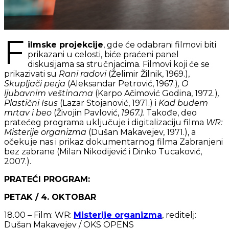
F
ilmske projekcije
, gde će odabrani filmovi biti
prikazani u celosti, biće praćeni panel
diskusijama sa stručnjacima. Filmovi koji će se
prikazivati su
Rani radovi
(Želimir Žilnik, 1969.),
Skupljači perja
(Aleksandar Petrović, 1967.)
, O
ljubavnim veštinama
(Karpo Ačimović Godina, 1972.)
,
Plastični Isus
(Lazar Stojanović, 1971.) i
Kad budem
mrtav i beo
(Živojin Pavlović,
1967.).
Takođe, deo
pratećeg programa uključuje i digitalizaciju filma
WR:
Misterije organizma
(Dušan Makavejev, 1971.), a
očekuje nas i prikaz dokumentarnog filma Zabranjeni
bez zabrane (Milan Nikodijević i Dinko Tucaković,
2007.).
PRATEĆI PROGRAM:
PETAK / 4. OKTOBAR
18.00 – Film: WR:
Misterije organizma
, reditelj:
Dušan Makavejev / OKS OPENS