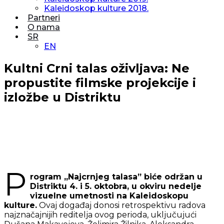
Kaleidoskop kulture 2018.
Partneri
O nama
SR
EN
Kultni Crni talas oživljava: Ne
propustite filmske projekcije i
izložbe u Distriktu
P
rogram „Najcrnjeg talasa” biće održan u
Distriktu 4. i 5. oktobra, u okviru nedelje
vizuelne umetnosti na Kaleidoskopu
kulture.
Ovaj događaj donosi retrospektivu radova
najznačajnijih reditelja ovog perioda, uključujući