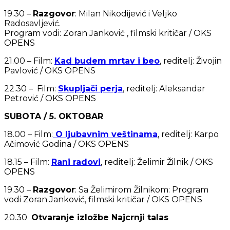
19.30 –
Razgovor
: Milan Nikodijević i Veljko
Radosavljević.
Program vodi: Zoran Janković , filmski kritičar / OKS
OPENS
21.00 – Film:
Kad budem mrtav i beo
, reditelj: Živojin
Pavlović / OKS OPENS
22.30 – Film:
Skupljači perja
, reditelj: Aleksandar
Petrović / OKS OPENS
SUBOTA / 5. OKTOBAR
18.00 – Film:
O ljubavnim veštinama
, reditelj: Karpo
Ačimović Godina / OKS OPENS
18.15 – Film:
Rani radovi
, reditelj: Želimir Žilnik / OKS
OPENS
19.30 –
Razgovor
: Sa Želimirom Žilnikom: Program
vodi Zoran Janković, filmski kritičar / OKS OPENS
20.30
Otvaranje izložbe Najcrnji talas