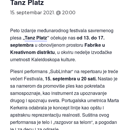
Tanz Platz
15. septembar 2021. @ 20:00
Peto izdanje međunarodnog festivala savremenog
plesa
„
Tanz Platz
“
očekuje nas
od 13. do 17.
septembra
u obnovljenom prostoru
Fabrike u
Kreativnom distriktu
, u okviru nedelje izvođačke
umetnosti Kaleidoskopa kulture.
Plesni performans „SubLinhar“ na repertoaru je treće
večeri Festivala,
15. septembra u 20 sati.
Nastao je
sa namerom da promoviše ples kao pokretača
samospoznaje, kao instrument za upoznavanje
drugog i spoznaju sveta. Portugalska umetnica Marta
Kerkeira odabrala je koncept linije kao opštu i
apstraknu reprezentaciju realnosti. Suština ovog
performansa je telo i „razgovor sa telom“, a pogodan
je i za decu i za odrasle.