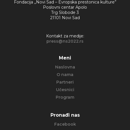
Fondacija „Novi Sad – Evropska prestonica kulture”
Poslovni centar Apolo
Trg Slobode 3
21101 Novi Sad
Kontakt za medije:
press@ns2022.rs
Meni
Naslovna
O nama
Partneri
Učesnici
Program
Pronađi nas
Facebook