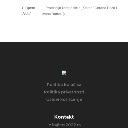
Promocija kompozicije „Klatno” Gorana Erića i
Opera
„Aida”
Ivana Burke
Politika kolačića
Politika privatnosti
Uslovi korišćenja
Kontakt
info@ns2022.rs