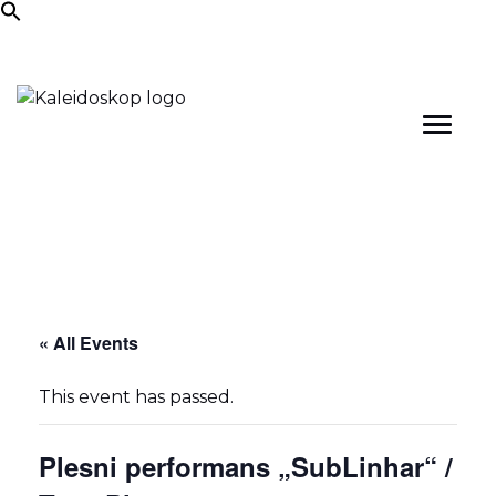
Skip
to
content
« All Events
This event has passed.
Plesni performans „SubLinhar“ /