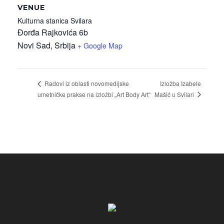
VENUE
Kulturna stanica Svilara
Đorđa Rajkovića 6b
Novi Sad
,
Srbija
+ Google Map
Izložba Izabele
Radovi iz oblasti novomedijske
Mašić u Svilari
umetničke prakse na izložbi „Art Body Art“