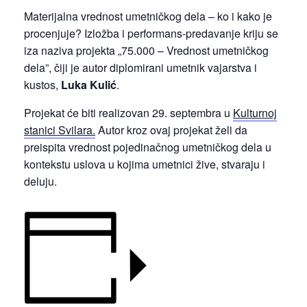
Materijalna vrednost umetničkog dela – ko i kako je
procenjuje? Izložba i performans-predavanje kriju se
iza naziva projekta „75.000 – Vrednost umetničkog
dela”, čiji je autor diplomirani umetnik vajarstva i
kustos,
Luka Kulić
.
Projekat će biti realizovan 29. septembra u
Kulturnoj
stanici Svilara.
Autor kroz ovaj projekat želi da
preispita vrednost pojedinačnog umetničkog dela u
kontekstu uslova u kojima umetnici žive, stvaraju i
deluju.