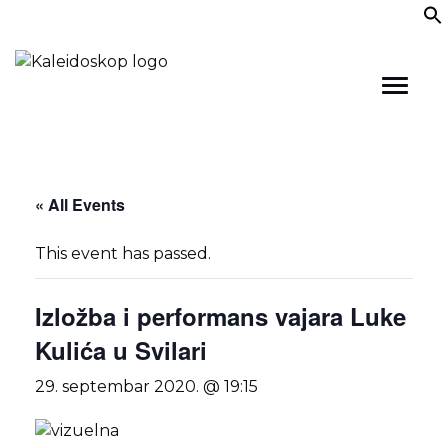
Skip
to
content
« All Events
This event has passed.
Izložba i performans vajara Luke
Kulića u Svilari
29. septembar 2020. @ 19:15