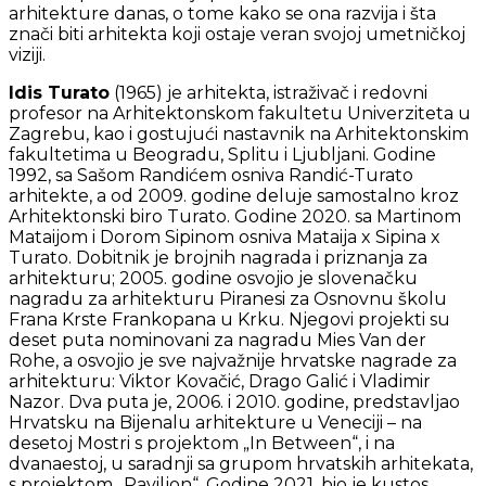
arhitekture danas, o tome kako se ona razvija i šta
znači biti arhitekta koji ostaje veran svojoj umetničkoj
viziji.
Idis Turato
(1965) je arhitekta, istraživač i redovni
profesor na Arhitektonskom fakultetu Univerziteta u
Zagrebu, kao i gostujući nastavnik na Arhitektonskim
fakultetima u Beogradu, Splitu i Ljubljani. Godine
1992, sa Sašom Randićem osniva Randić-Turato
arhitekte, a od 2009. godine deluje samostalno kroz
Arhitektonski biro Turato. Godine 2020. sa Martinom
Mataijom i Dorom Sipinom osniva Mataija x Sipina x
Turato. Dobitnik je brojnih nagrada i priznanja za
arhitekturu; 2005. godine osvojio je slovenačku
nagradu za arhitekturu Piranesi za Osnovnu školu
Frana Krste Frankopana u Krku. Njegovi projekti su
deset puta nominovani za nagradu Mies Van der
Rohe, a osvojio je sve najvažnije hrvatske nagrade za
arhitekturu: Viktor Kovačić, Drago Galić i Vladimir
Nazor. Dva puta je, 2006. i 2010. godine, predstavljao
Hrvatsku na Bijenalu arhitekture u Veneciji – na
desetoj Mostri s projektom „In Between“, i na
dvanaestoj, u saradnji sa grupom hrvatskih arhitekata,
s projektom „Paviljon“. Godine 2021. bio je kustos