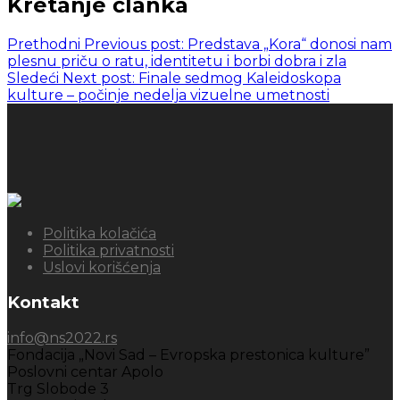
Kretanje članka
Prethodni
Previous post:
Predstava „Kora“ donosi nam
plesnu priču o ratu, identitetu i borbi dobra i zla
Sledeći
Next post:
Finale sedmog Kaleidoskopa
kulture – počinje nedelja vizuelne umetnosti
Politika kolačića
Politika privatnosti
Uslovi korišćenja
Kontakt
info@ns2022.rs
Fondacija „Novi Sad – Evropska prestonica kulture”
Poslovni centar Apolo
Trg Slobode 3