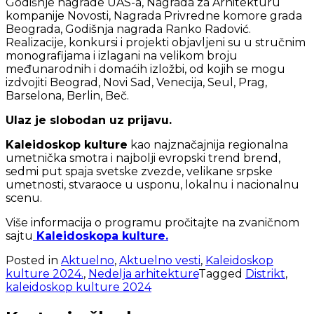
Godišnje nagrade UAS-a, Nagrada za Arhitekturu
kompanije Novosti, Nagrada Privredne komore grada
Beograda, Godišnja nagrada Ranko Radović.
Realizacije, konkursi i projekti objavljeni su u stručnim
monografijama i izlagani na velikom broju
međunarodnih i domaćih izložbi, od kojih se mogu
izdvojiti Beograd, Novi Sad, Venecija, Seul, Prag,
Barselona, Berlin, Beč.
Ulaz je slobodan uz prijavu
.
Kaleidoskop kulture
kao najznačajnija regionalna
umetnička smotra i najbolji evropski trend brend,
sedmi put spaja svetske zvezde, velikane srpske
umetnosti, stvaraoce u usponu, lokalnu i nacionalnu
scenu.
Više informacija o programu pročitajte na zvaničnom
sajtu
Kaleidoskopa kulture.
Posted in
Aktuelno
,
Aktuelno vesti
,
Kaleidoskop
kulture 2024.
,
Nedelja arhitekture
Tagged
Distrikt
,
kaleidoskop kulture 2024