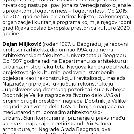
hrvatskog nastupa i paviljona za Venecijansko bijenale
s projektom „Togetherness – Togetherless“. Od 2015.
do 2021. godine bio je član tima koji stoji iza koncepta,
organizacije i kuriranja programa kojim je njegov rodni
grad Rijeka postao Evropska prestonica kulture 2020.
godine.
Dejan Miljković
(rođen 1967. u Beogradu) je redovni
profesor i arhitekta, diplomirao 1994. godine na
Arhitektonskom fakultetu Univerziteta u Beogradu.
Od 1997. godine radi na Departmanu za arhitekturu i
urbanizam istog fakulteta. Njegova karijera obuhvata
projektovanje kulturnih, poslovnih i stambenih
objekata, kao i rekonstrukciju i revitalizaciju nasleđa.
Najznačajniji projekti uključuju rekonstrukciju
Jugoslovenskog dramskog pozorišta i Kule Nebojše.
Dobitnik je Velike nagrade za životno delo UAS-a i
brojnih drugih prestižnih nagrada. Dobitnik je Velike
nagrade za životno delo UAS-a i brojnih nagrada na
međunarodnim i domaćim arhitektonsko-
urbanističkim konkursima i priznanja u praksi među
kojima su najzačajnija: četiri Grand Prix Salona
arhitekture, tri Nagrade Grada Beograda, dve