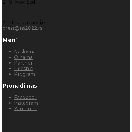
21101 Novi Sad
Kontakt za medije:
press@ns2022.rs
Meni
Naslovna
O nama
Partneri
Učesnici
Program
Pronađi nas
Facebook
Instagram
You Tube