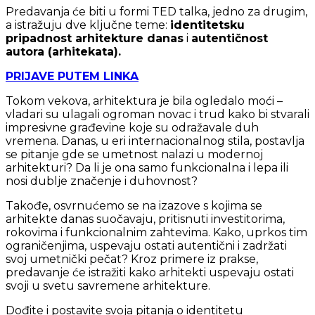
Predavanja će biti u formi TED talka, jedno za drugim,
a istražuju dve ključne teme:
identitetsku
pripadnost arhitekture danas
i
autentičnost
autora (arhitekata).
PRIJAVE PUTEM LINKA
Tokom vekova, arhitektura je bila ogledalo moći –
vladari su ulagali ogroman novac i trud kako bi stvarali
impresivne građevine koje su odražavale duh
vremena. Danas, u eri internacionalnog stila, postavlja
se pitanje gde se umetnost nalazi u modernoj
arhitekturi? Da li je ona samo funkcionalna i lepa ili
nosi dublje značenje i duhovnost?
Takođe, osvrnućemo se na izazove s kojima se
arhitekte danas suočavaju, pritisnuti investitorima,
rokovima i funkcionalnim zahtevima. Kako, uprkos tim
ograničenjima, uspevaju ostati autentični i zadržati
svoj umetnički pečat? Kroz primere iz prakse,
predavanje će istražiti kako arhitekti uspevaju ostati
svoji u svetu savremene arhitekture.
Dođite i postavite svoja pitanja o identitetu