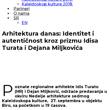
Kaleidoskop kulture 2018.
Partneri
O nama
SR
EN
Arhitektura danas: Identitet i
autentičnost kroz prizmu Idisa
Turata i Dejana Miljkovića
P
oznate regionalne arhitekte Idis Turato
(HR) i Dejan Miljković, održaće predavanja u
okviru Nedelje arhitekture sedmog
Kaleidoskopa kulture, 27. septembra u objektu
Biro, sa početkom u 19 časova.