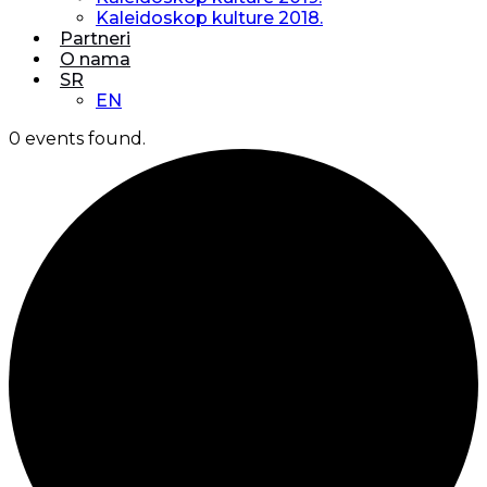
Kaleidoskop kulture 2018.
Partneri
O nama
SR
EN
0 events found.