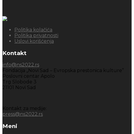
Politika kolačića
Politika privatnosti
Uslovi korišćenja
Kontakt
info@ns2022.rs
Fondacija „Novi Sad – Evropska prestonica kulture”
Poslovni centar Apolo
Trg Slobode 3
21101 Novi Sad
Kontakt za medije:
press@ns2022.rs
Meni