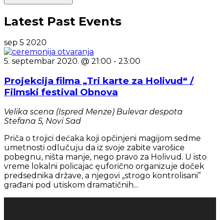
Latest Past Events
sep
5
2020
5. septembar 2020. @ 21:00
-
23:00
Projekcija filma „Tri karte za Holivud“ /
Filmski festival Obnova
Velika scena (Ispred Menze)
Bulevar despota
Stefana 5, Novi Sad
Priča o trojici dećaka koji opčinjeni magijom sedme
umetnosti odlučuju da iz svoje zabite varošice
pobegnu, ništa manje, nego pravo za Holivud. U isto
vreme lokalni policajac ęuforično organizuje doček
predsednika države, a njegovi „strogo kontrolisani”
građani pod utiskom dramatičnih...