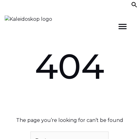
Skip
to
content
404
The page you’re looking for can’t be found
Pretraga