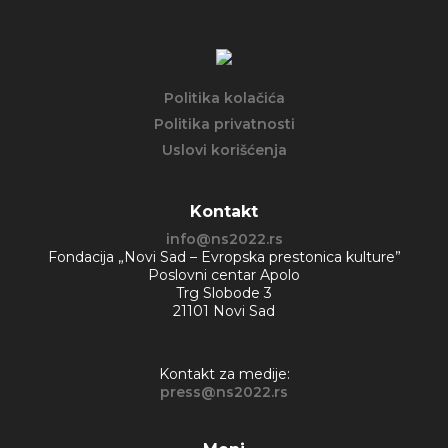
Politika kolačića
Politika privatnosti
Uslovi korišćenja
Kontakt
info@ns2022.rs
Fondacija „Novi Sad – Evropska prestonica kulture”
Poslovni centar Apolo
Trg Slobode 3
21101 Novi Sad
Kontakt za medije:
press@ns2022.rs