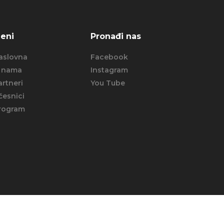
eni
Pronađi nas
aslovna
Facebook
 nama
Instagram
artneri
You Tube
česnici
rogram