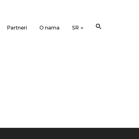
Partneri
O nama
SR