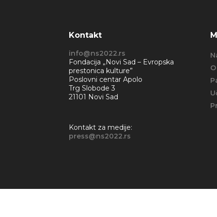
Kontakt
M
info@ns2022.rs
N
Fondacija „Novi Sad – Evropska
O
prestonica kulture”
Poslovni centar Apolo
P
Trg Slobode 3
U
21101 Novi Sad
P
Kontakt za medije:
press@ns2022.rs