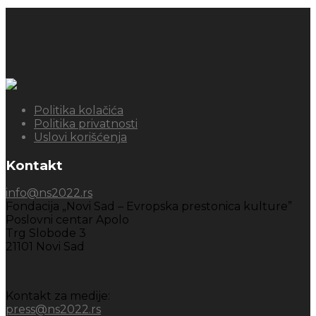
Politika kolačića
Politika privatnosti
Uslovi korišćenja
Kontakt
info@ns2022.rs
Fondacija „Novi Sad – Evropska prestonica kulture”
Poslovni centar Apolo
Trg Slobode 3
21101 Novi Sad
Kontakt za medije:
press@ns2022.rs