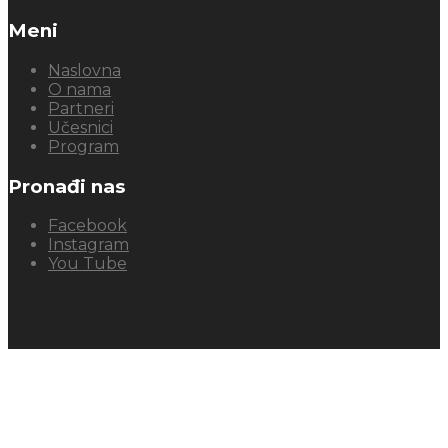
Meni
Naslovna
O nama
Partneri
Učesnici
Program
Pronađi nas
Facebook
Instagram
You Tube